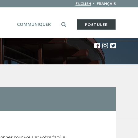
ENGLISH
FRANÇAIS
RECHERCHE
COMMUNIQUER
POSTULER
Facebook
Instagram
Twitter
nes pour vous et votre famille.