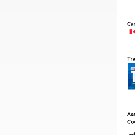
Can
Tr
Ass
Cou