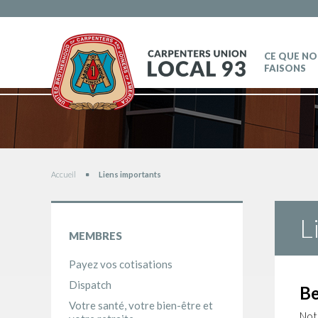
CE QUE N
FAISONS
Vous êtes ici
Accueil
Liens importants
L
MEMBRES
Payez vos cotisations
Dispatch
Be
Votre santé, votre bien-être et
Not