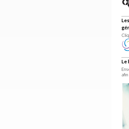
Les
gér
Cli
Le 
Ens
afi